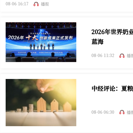
08-06 16:17
播报
2026年世界
蓝海
08-06 11:32
播
中经评论：夏粮
夏粮收购因涉税开
08-06 06:30
播