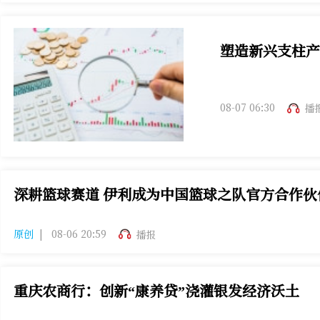
塑造新兴支柱产
中央政治局会议和
08-07 06:30
播
深耕篮球赛道 伊利成为中国篮球之队官方合作伙
本次与中国篮球之队达成合作，伊利将凭借高质量、多品类
原创
|
08-06 20:59
播报
重庆农商行：创新“康养贷”浇灌银发经济沃土