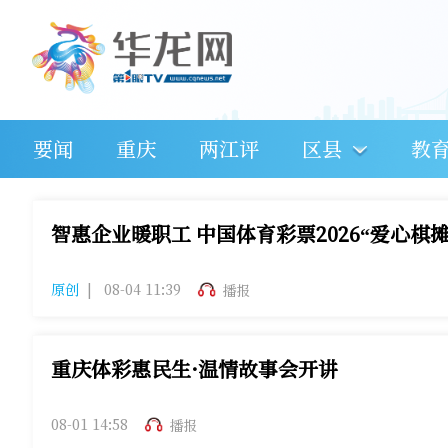
要闻
重庆
两江评
区县
教
智惠企业暖职工 中国体育彩票2026“爱心棋
中国体育彩票2026“爱心棋摊”走进涪陵榨菜集团，为
原创
|
08-04 11:39
播报
重庆体彩惠民生·温情故事会开讲
每一张小小的彩票，都是一份善意的种子；每一笔公益
08-01 14:58
播报