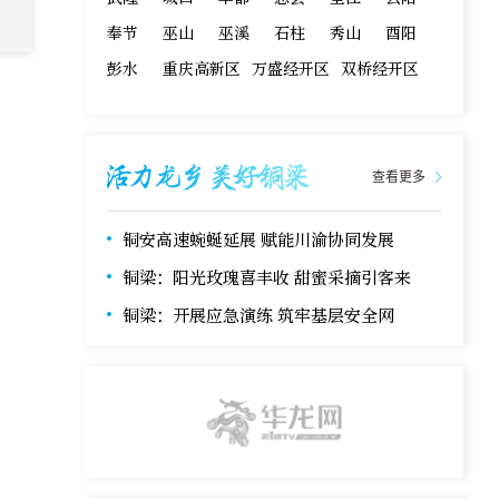
奉节
巫山
巫溪
石柱
秀山
酉阳
彭水
重庆高新区
万盛经开区
双桥经开区
查看更多
铜安高速蜿蜒延展 赋能川渝协同发展
铜梁：阳光玫瑰喜丰收 甜蜜采摘引客来
铜梁：开展应急演练 筑牢基层安全网