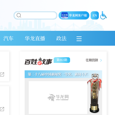
汽车
华龙直播
政法
第863期
往期回顾
热烈响应。体彩持续支持公益，截至2026年6月已筹公益金超2
无数人生活的光。