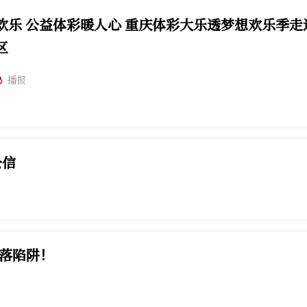
欢乐 公益体彩暖人心 重庆体彩大乐透梦想欢乐季走
区
乐透”——“幸运邻里·乐透社区”梦想欢乐季主题活动走进重
播报
公信
主题活动在市奥体中心正式启幕，来自璧山区的大乐透第23150
您落陷阱！
有不少人因使用互联网购彩而蒙受财产损失。今天，就带您了解