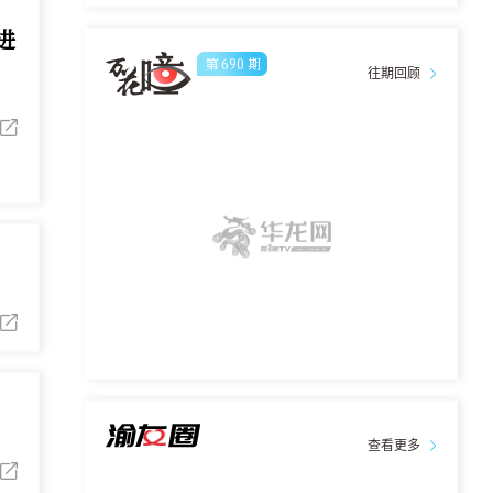
进
第
690
期
往期回顾
庆两江新区十个大型社区，通过趣味游戏、公益知识宣传、线上福
期1000万大奖得主曾先生现身活动现场，与重庆籍十五运冠军、
查看更多
互联网购彩潜藏的风险，一起守护您的权益。