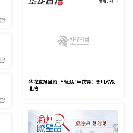
查看更多
共同揭牌。重庆市体育彩票管理中心新址揭牌。重庆市体育彩票
华龙直播回顾 | “渝BA”半决赛：永川对战
北碚
庆城市特质，赋予彩票地域纪念与收藏价值。同时，重庆福彩开展