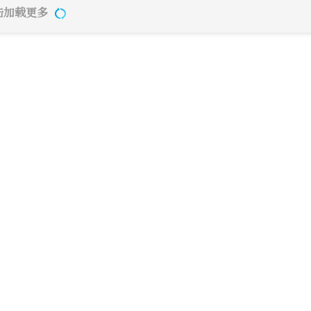
击加载更多