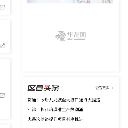
暗中。
查看更多
轻市民带来“竞猜+生活”的新体验。活动不仅增添了竞猜的趣味
贯通！今后九龙坡至大渡口通行大提速
江津：长江珞璜港生产热潮涌
忠县次差路提升项目有序推进