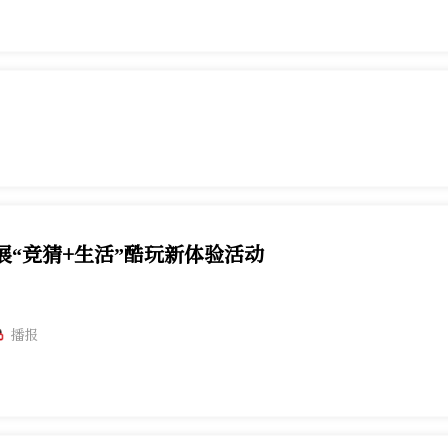
蜒起伏。过去，这条全长约4公里的主干道，夜间常年笼罩在黑
展“竞猜+生活”酷玩新体验活动
贺岁·体彩添彩”沉浸式竞猜主题活动在火锅店和影院举行，为年
播报