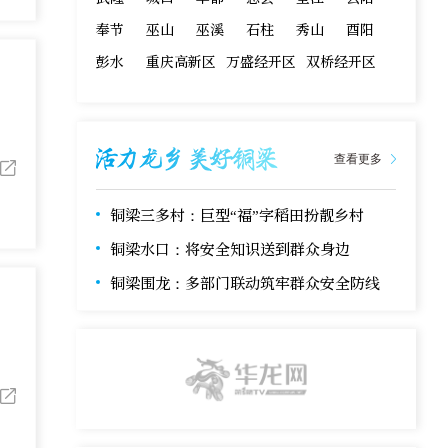
奉节
巫山
巫溪
石柱
秀山
酉阳
彭水
重庆高新区
万盛经开区
双桥经开区
查看更多
铜梁三多村：巨型“福”字稻田扮靓乡村
铜梁水口：将安全知识送到群众身边
铜梁围龙：多部门联动筑牢群众安全防线