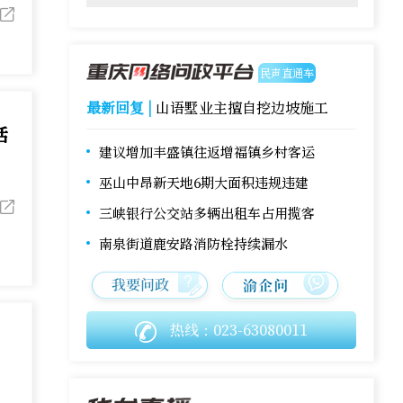
民声直通车
最新回复 |
山语墅业主擅自挖边坡施工
活
建议增加丰盛镇往返增福镇乡村客运
巫山中昂新天地6期大面积违规违建
三峡银行公交站多辆出租车占用揽客
南泉街道鹿安路消防栓持续漏水
热线：023-63080011