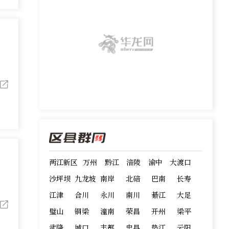
两江新区
万州
黔江
涪陵
渝中
大渡口
沙坪坝
九龙坡
南岸
北碚
巴南
长寿
江津
合川
永川
南川
綦江
大足
璧山
铜梁
潼南
荣昌
开州
梁平
武隆
城口
丰都
忠县
垫江
云阳