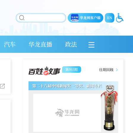
汽车
华龙直播
政法
第863期
往期回顾