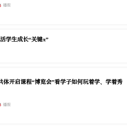
播报
活学生成长“关键π”
共体开启课程“博览会”看学子如何玩着学、学着秀
播报