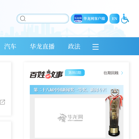
汽车
华龙直播
政法
第863期
往期回顾