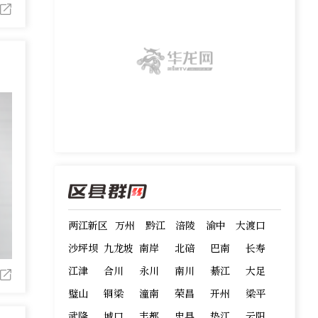
两江新区
万州
黔江
涪陵
渝中
大渡口
沙坪坝
九龙坡
南岸
北碚
巴南
长寿
江津
合川
永川
南川
綦江
大足
璧山
铜梁
潼南
荣昌
开州
梁平
武隆
城口
丰都
忠县
垫江
云阳