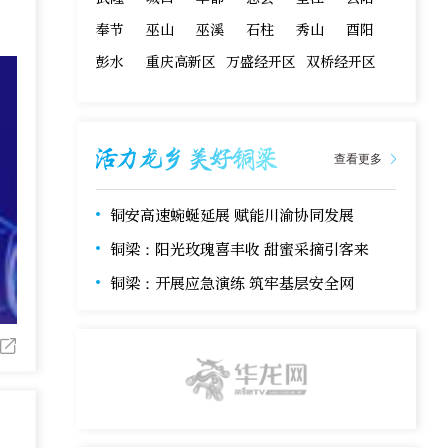
奉节
巫山
巫溪
石柱
秀山
酉阳
彭水
重庆高新区
万盛经开区
双桥经开区
查看更多
铜安高速蜿蜒延展 赋能川渝协同发展
铜梁：阳光玫瑰喜丰收 甜蜜采摘引客来
铜梁：开展应急演练 筑牢基层安全网