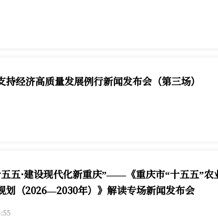
害避险人员转移条例》解读新闻发布会7月31日举行，第1眼TV
支持经济高质量发展例行新闻发布会（第三场）
经济高质量发展例行新闻发布会（第三场）7月30日举行，第1眼
十五五·建设现代化新重庆”——《重庆市“十五五”农
划（2026—2030年）》解读专场新闻发布会
期二）下午3:00，重庆市政府新闻办举行“开局起步十五五·建设
4:55