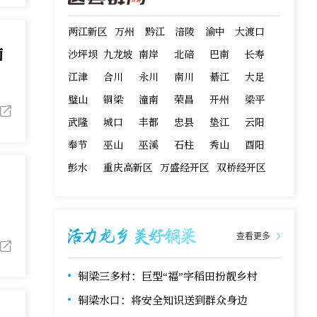
两江新区
万州
黔江
涪陵
渝中
大渡口
面
沙坪坝
九龙坡
南岸
北碚
巴南
长寿
江津
合川
永川
南川
綦江
大足
璧山
铜梁
潼南
荣昌
开州
梁平
第1眼TV-华龙网进行图文直播。
武隆
城口
丰都
忠县
垫江
云阳
奉节
巫山
巫溪
石柱
秀山
酉阳
彭水
重庆高新区
万盛经开区
双桥经开区
查看更多
图文直播。
铜梁三多村：巨型“福”字稻田扮靓乡村
铜梁水口：将安全知识送到群众身边