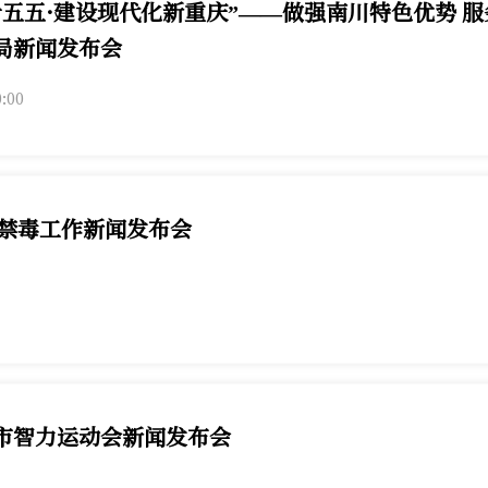
十五五·建设现代化新重庆”——做强南川特色优势 服
局新闻发布会
责同志介绍“十五五”期间，南川做强本地特色优势，服务全市发
0:00
市禁毒工作新闻发布会
禁毒工作新闻发布会6月26日举行。第1眼TV-华龙网进行图文直播
市智力运动会新闻发布会