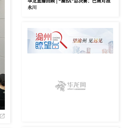
华龙直播回顾 | “渝BA”总决赛：巴南对战
永川