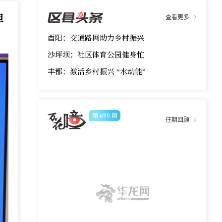
担
查看更多
酉阳：交通路网助力乡村振兴
沙坪坝：社区体育公园健身忙
丰都：激活乡村振兴 “水动能”
第
690
期
往期回顾