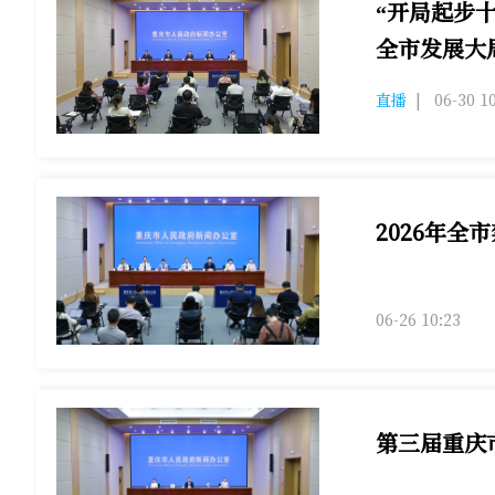
“开局起步
全市发展大
邀请南川区负
直播
|
06-30 1
2026年全
2026年全市
06-26 10:23
第三届重庆