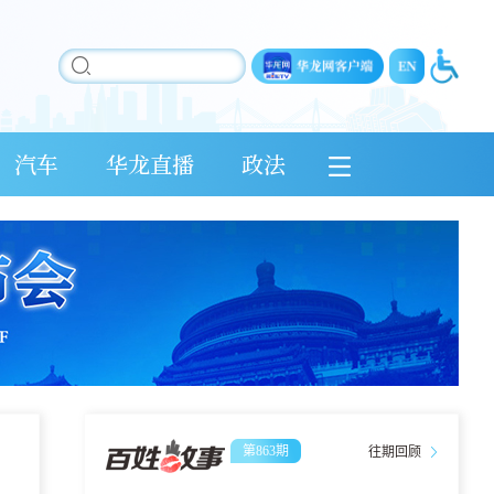
汽车
华龙直播
政法
第863期
往期回顾