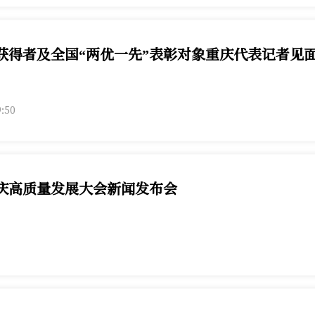
”获得者及全国“两优一先”表彰对象重庆代表记者见
得者及全国“两优一先”表彰对象重庆代表记者见面会7月3日举行，
9:50
庆高质量发展大会新闻发布会
质量发展大会新闻发布会6月30日举行，第1眼TV-华龙网进行