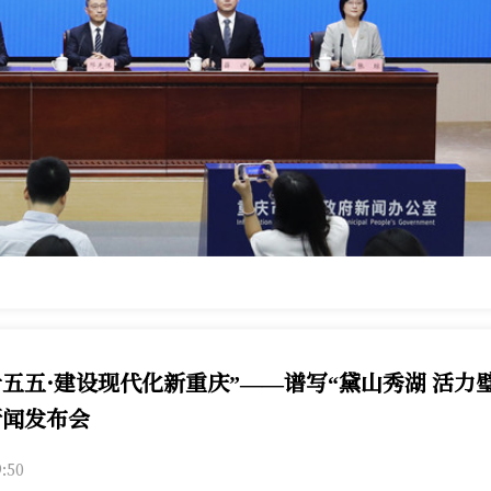
十五五·建设现代化新重庆”——谱写“黛山秀湖 活力
新闻发布会
山区相关负责人将介绍璧山区“十五五”规划、谱写“黛山秀湖 
9:50