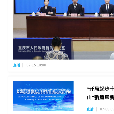
直播
|
07-15 10:00
“开局起步
山”新篇章
发布会现场，璧
直播
|
07-08 0