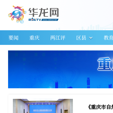
要闻
重庆
两江评
区县
教
《重庆市自