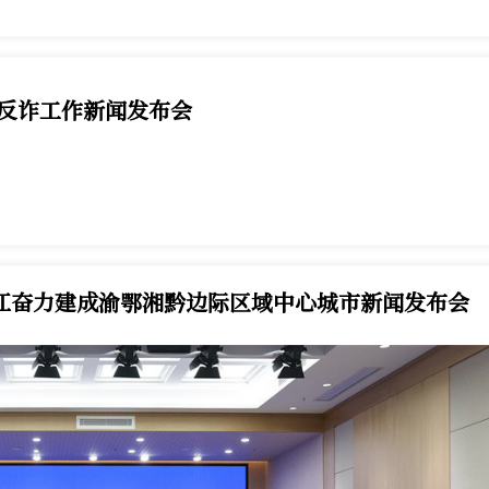
市反诈工作新闻发布会
反诈工作新闻发布会7月24日举行，第1眼TV-华龙网进行图文直播
黔江奋力建成渝鄂湘黔边际区域中心城市新闻发布会
划相关情况，并回答记者提问。