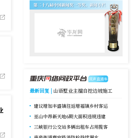
-华龙网进行图文直播。
TV-华龙网进行图文直播。
民声直通车
最新回复 |
山语墅业主擅自挖边坡施工
建议增加丰盛镇往返增福镇乡村客运
业
巫山中昂新天地6期大面积违规违建
三峡银行公交站多辆出租车占用揽客
现代化新重庆”——《重庆市“十五五”农业农村现代化规划（202
南泉街道鹿安路消防栓持续漏水