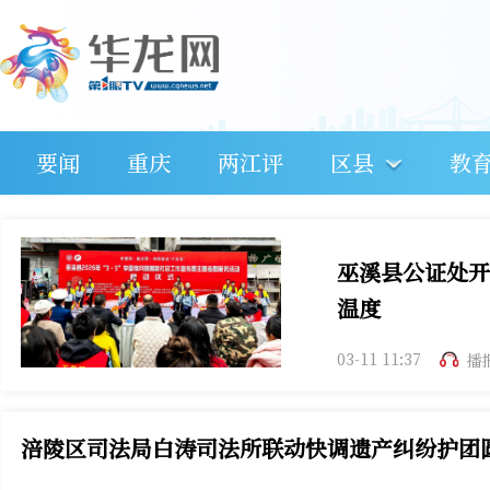
要闻
重庆
两江评
区县
教
巫溪县公证处开
温度
03-11 11:37
播
涪陵区司法局白涛司法所联动快调遗产纠纷护团