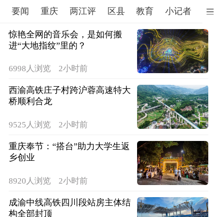
要闻
重庆
两江评
区县
教育
小记者
文
惊艳全网的音乐会，是如何搬
进“大地指纹”里的？
6998人浏览
2小时前
西渝高铁庄子村跨沪蓉高速特大
桥顺利合龙
9525人浏览
2小时前
重庆奉节：“搭台”助力大学生返
乡创业
8920人浏览
2小时前
成渝中线高铁四川段站房主体结
构全部封顶