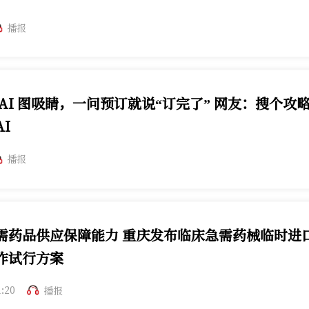
播报
AI 图吸睛，一问预订就说“订完了” 网友：搜个攻
I
播报
需药品供应保障能力 重庆发布临床急需药械临时进
作试行方案
急需药械临时进口服务指导工作试行方案。
1:20
播报