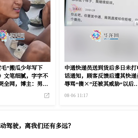
黄毛”搬瓜少年写下
中通快递员送到货后多日未打
》文笔细腻，字字不
话通知，顾客反馈后遭其快递
哭全网，博主：男孩
辱骂“傻×”还被其威胁“以后
体校，嫌贵放弃，准
发就给你拒收了”，站点负责
08-06 11:17
人：批评并罚款300元
级自动驾驶，离我们还有多远？