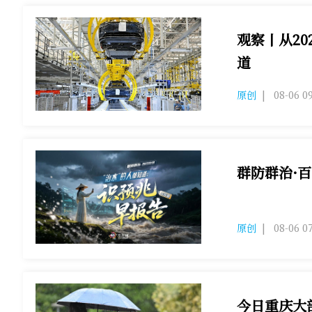
观察丨从20
道
2026重庆汽
原创
|
08-06 0
群防群治·百
灾害发生有预
原创
|
08-06 0
今日重庆大