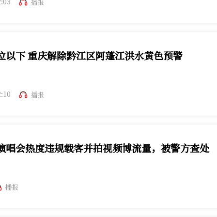
2:03
播报
位以下 重庆解除黔江区阿蓬江洪水黄色预警
区阿蓬江洪水黄色预警。
2:10
播报
演唱会热度违规载客并拍视频博流量，被警方查处
播报