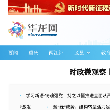
要闻
重庆
两江评
区县
教
时政微观察
学习新语·铸魂强党｜持之以恒推进全面从
步激发
聚“绿”成势，结构转型活力足（评论员观