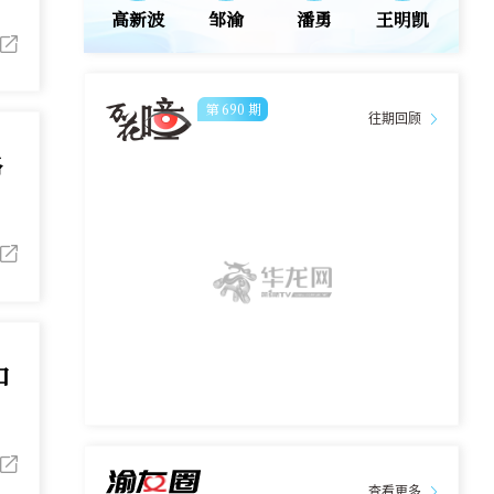
高新波
邹渝
潘勇
王明凯
第
690
期
往期回顾
略
口
查看更多