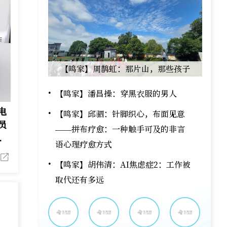
【鸣家】周鹊虹：那片山，那些孩子
【鸣家】潘昌操：穿黑衣服的男人
电
【鸣家】邱驷：针脚织心，布面见意
员
——拼布疗愈：一种触手可及的非言
再
语心理疗愈方式
【鸣家】胡伟清：AI焦虑症2：工作被
取代还有多远