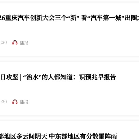
26重庆汽车创新大会三个“新” 看“汽车第一城”出圈
车创新大会，向“新”而行，共见汽车产业未来。
9:30
播报
日攻坚 | “治水”的人都知道：识预兆早报告
兆，仔细观察早报告，群防群治才是正解！
7:30
播报
部地区多云间阴天 中东部地区有分散雷阵雨