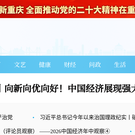
育
文艺
健康
财经
问政
生活
丨向新向优向好！中国经济展现强
严治党
习近平总书记今年以来治国理政纪实丨
察） ——2026中国经济年中观察④
便民的“