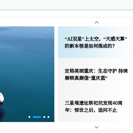
万花瞳｜以群防群治之力 守护
山城烟火安宁
“AI双星”上太空，“天感天算”
的新本领是如何练成的？
定格美丽重庆：生态守护 持续
解锁高颜值“重庆蓝”
三星堆遗址祭祀坑发现40周
年：惊世之后，追问不止