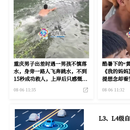
重庆男子出差时遇一男孩不慎落
酷暑下的“
水，身旁一路人飞奔跳水，不到
《我的妈妈
15秒成功救人，上岸后只感慨一
提想念却看
句“水好冷”便离开了，网友：飞
刚中考考上
08-06 11:35
08-06 11:32
奔跳下，迅速救人，太帅了
备读职高
L3、L4