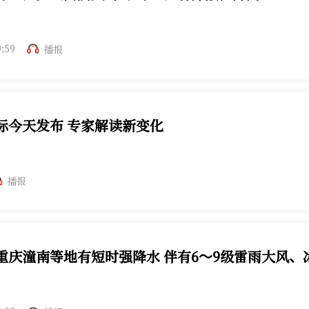
地区多云间阴天，中东部地区有分散雷阵雨。
9:59
播报
标今天发布 专家解读新变化
播报
重庆潼南等地有短时强降水 伴有6～9级雷雨大风、
有短时强降水天气。