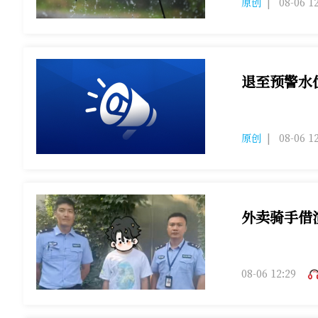
原创
|
08-06 1
退至预警水
重庆解除黔江
原创
|
08-06 1
外卖骑手借
08-06 12:29