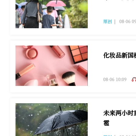
今天重庆大部
原创
|
08-06 0
化妆品新国
08-06 10:09
未来两小时
雹
重庆西部局地