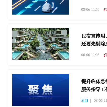
08-06 11:50
民宿宣传用 
还要先剔除A
08-06 11:35
提升临床急
服务指导工
重庆发布临床
原创
|
08-06 1